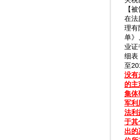
【被
在法
理有
单》
业证
细表
至2
没有
的主
集体
军利
法利
于其
出的