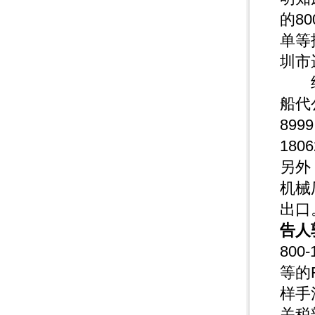
的8
单等
圳市
经统
船代
89
180
另外
机械
出口
告人
80
等的
样手
关税