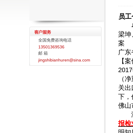
员工
梁坤
全国免费咨询电话
案
13501369536
广东
邮 箱
【案
jingshibianhuren@sina.com
20
（净
关出
下，
佛山
济舟
报检
明知