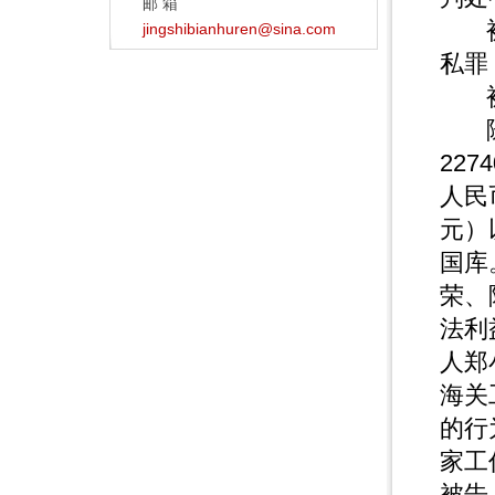
邮 箱
被告
jingshibianhuren@sina.com
私罪
被告
随案
22
人民
元）
国库
荣、
法利
人郑
海关
的行
家工
被告