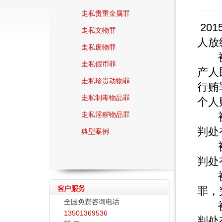
走私贵重金属罪
20
走私文物罪
人放
走私废物罪
被告
走私假币罪
产人
走私珍贵动物罪
行贿
走私制毒物品罪
个人
走私淫秽物品罪
被告
判处
典型案例
被告
判处
被告
罪，
全国免费咨询电话
被告
13501369536
判处